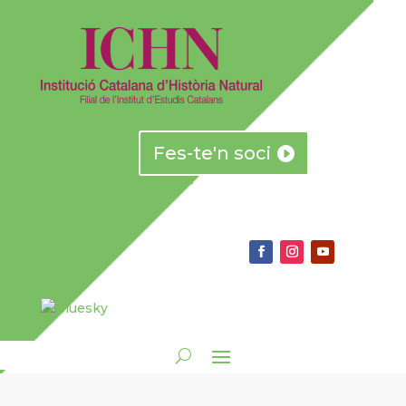
Fes-te'n soci