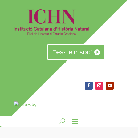
Fes-te'n soci