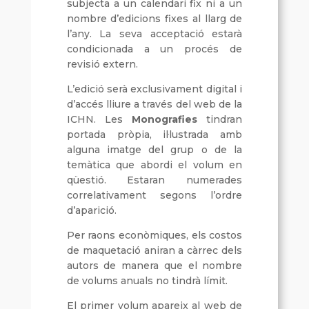
subjecta a un calendari fix ni a un
nombre d’edicions fixes al llarg de
l’any. La seva acceptació estarà
condicionada a un procés de
revisió extern.
L’edició serà exclusivament digital i
d’accés lliure a través del web de la
ICHN. Les
Monografies
tindran
portada pròpia, il·lustrada amb
alguna imatge del grup o de la
temàtica que abordi el volum en
qüestió. Estaran numerades
correlativament segons l’ordre
d’aparició.
Per raons econòmiques, els costos
de maquetació aniran a càrrec dels
autors de manera que el nombre
de volums anuals no tindrà límit.
El primer volum apareix al web de