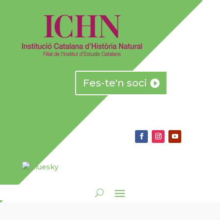
Fes-te'n soci