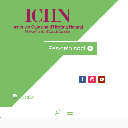
Fes-te'n soci