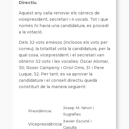
Directiu
Aquest any calia renovar els càrrecs de
vicepresident, secretari i 4 vocals. Tot i que
només hi havia una candidatura, es procedí
a la votació.
Dels 32 vots emesos (inclosos els vots per
correu), la totalitat votà la candidatura, per la
qual cosa, vicepresident i el secretari van
obtenir 32 vots i les vocalies: Òscar Alomar,
30; Roser Campeny i Oriol Oms, 31 i Pere
Luque, 32. Per tant, es va aprovar la
candidatura i el consell directiu quedà
constituït de la manera següent:
Josep M. Ninot i
Presidència:
Sugrañes
Xavier Escuté i
Vicepresidència:
Gasulla