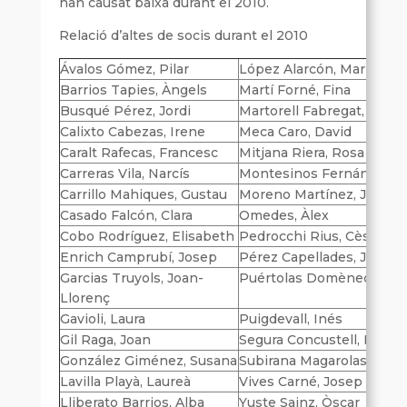
han causat baixa durant el 2010.
Relació d’altes de socis durant el 2010
Ávalos Gómez, Pilar
López Alarcón, Maria
Barrios Tapies, Àngels
Martí Forné, Fina
Busqué Pérez, Jordi
Martorell Fabregat, Santi
Calixto Cabezas, Irene
Meca Caro, David
Caralt Rafecas, Francesc
Mitjana Riera, Rosa
Carreras Vila, Narcís
Montesinos Fernández, A
Carrillo Mahiques, Gustau
Moreno Martínez, José M
Casado Falcón, Clara
Omedes, Àlex
Cobo Rodríguez, Elisabeth
Pedrocchi Rius, Cèsar Ori
Enrich Camprubí, Josep
Pérez Capellades, José Lu
Garcias Truyols, Joan-
Puértolas Domènech, Lau
Llorenç
Gavioli, Laura
Puigdevall, Inés
Gil Raga, Joan
Segura Concustell, Ignasi
González Giménez, Susana
Subirana Magarolas, M. R
Lavilla Playà, Laureà
Vives Carné, Josep
Lliberato Barrios, Alba
Yuste Sainz, Òscar