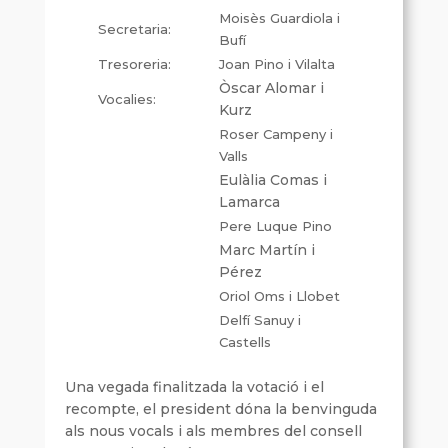
Moisès Guardiola i
Secretaria:
Bufí
Tresoreria:
Joan Pino i Vilalta
Òscar Alomar i
Vocalies:
Kurz
Roser Campeny i
Valls
Eulàlia Comas i
Lamarca
Pere Luque Pino
Marc Martín i
Pérez
Oriol Oms i Llobet
Delfí Sanuy i
Castells
Una vegada finalitzada la votació i el
recompte, el president dóna la benvinguda
als nous vocals i als membres del consell