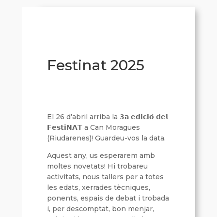
Festinat 2025
El 26 d’abril arriba la 𝟯𝗮 𝗲𝗱𝗶𝗰𝗶𝗼́ 𝗱𝗲𝗹
𝗙𝗲𝘀𝘁𝗶𝗡𝗔𝗧 a Can Moragues
(Riudarenes)! Guardeu-vos la data.
Aquest any, us esperarem amb
moltes novetats! Hi trobareu
activitats, nous tallers per a totes
les edats, xerrades tècniques,
ponents, espais de debat i trobada
i, per descomptat, bon menjar,