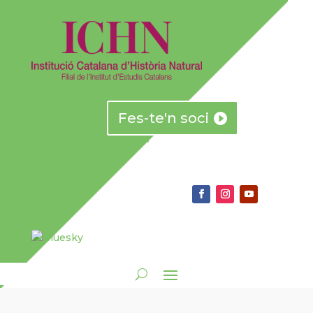
Fes-te'n soci