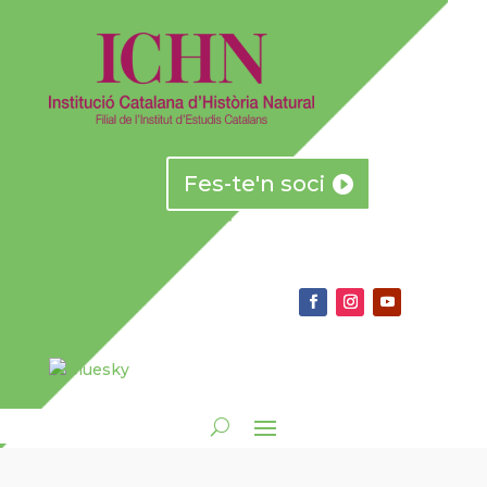
Fes-te'n soci